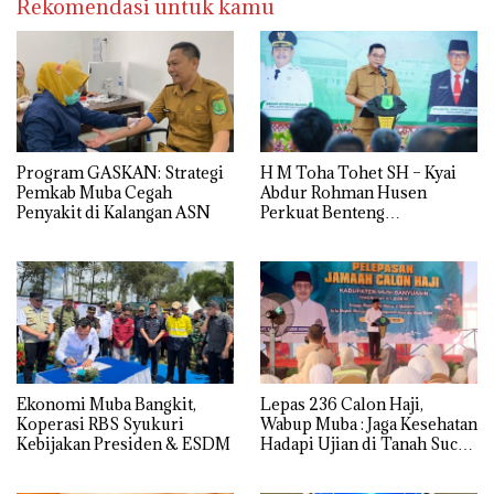
Rekomendasi untuk kamu
Program GASKAN: Strategi
H M Toha Tohet SH – Kyai
Pemkab Muba Cegah
Abdur Rohman Husen
Penyakit di Kalangan ASN
Perkuat Benteng
Antinarkoba di Muba
Ekonomi Muba Bangkit,
Lepas 236 Calon Haji,
Koperasi RBS Syukuri
Wabup Muba : Jaga Kesehatan
Kebijakan Presiden & ESDM
Hadapi Ujian di Tanah Suci
dengan Ikhlas