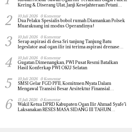
Kering & Diserang Ulat, Janji Kesejahteraan Petani
Terasa Hanya janji Manis
2
10 Juli 2026
0 Komentar
Dua Pelaku Spesialis bobol rumah Diamankan Polsek
Muarakuang ini modus Operandinya !
3
10 Juli 2026
0 Komentar
Serap aspirasi di desa Sri tanjung Tanjung Batu
legeslator asal ogan ilir ini terima aspirasi drenase
jalan propinsi tersumbat sebakan banjir jika musim
4
hujan
10 Juli 2026
0 Komentar
Gugatan Dimenangkan, PWI Pusat Resmi Batalkan
Hasil Konferkap PWI OKU Selatan
5
10 Juli 2026
0 Komentar
SMSI Gelar FGD PFII, Komitmen Nyata Dalam
Mengawal Transisi Besar Arsitektur Finansial
Nasional
6
15 Juli 2026
0 Komentar
Wakil Ketua DPRD Kabupaten Ogan Ilir Ahmad Syafe’i
Laksanakan RESES MASA SIDANG III TAHUN
Anggaran 2026, Tampung Langsung Aspirasi
Masyarakat