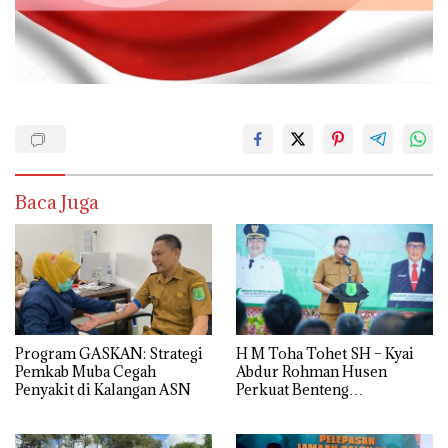
Baca Juga
Program GASKAN: Strategi
H M Toha Tohet SH – Kyai
Pemkab Muba Cegah
Abdur Rohman Husen
Penyakit di Kalangan ASN
Perkuat Benteng
Antinarkoba di Muba