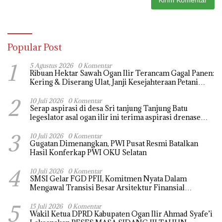
Popular Post
1
5 Agustus 2026
0 Komentar
Ribuan Hektar Sawah Ogan Ilir Terancam Gagal Panen:
Kering & Diserang Ulat, Janji Kesejahteraan Petani
Terasa Hanya janji Manis
2
10 Juli 2026
0 Komentar
Serap aspirasi di desa Sri tanjung Tanjung Batu
legeslator asal ogan ilir ini terima aspirasi drenase
jalan propinsi tersumbat sebakan banjir jika musim
3
hujan
10 Juli 2026
0 Komentar
Gugatan Dimenangkan, PWI Pusat Resmi Batalkan
Hasil Konferkap PWI OKU Selatan
4
10 Juli 2026
0 Komentar
SMSI Gelar FGD PFII, Komitmen Nyata Dalam
Mengawal Transisi Besar Arsitektur Finansial
Nasional
5
15 Juli 2026
0 Komentar
Wakil Ketua DPRD Kabupaten Ogan Ilir Ahmad Syafe’i