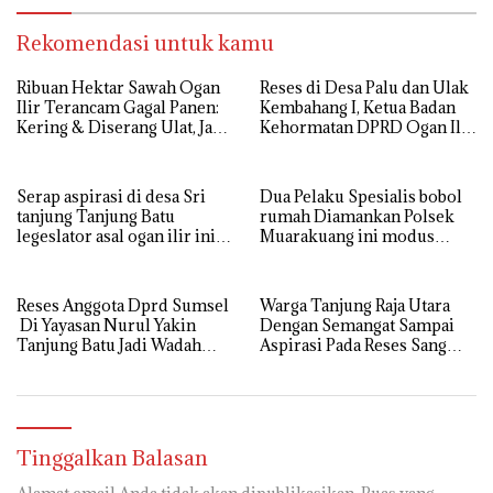
Aspirasi di sampaikan warga
langsung di Kabulkan dan
Segera di realisaikan
Rekomendasi untuk kamu
Ribuan Hektar Sawah Ogan
Reses di Desa Palu dan Ulak
Ilir Terancam Gagal Panen:
Kembahang I, Ketua Badan
Kering & Diserang Ulat, Janji
Kehormatan DPRD Ogan Ilir
Kesejahteraan Petani Terasa
ini , Tampung Aspirasi Air,
Hanya janji Manis
BPJS, dan Pendidikan
Serap aspirasi di desa Sri
Dua Pelaku Spesialis bobol
tanjung Tanjung Batu
rumah Diamankan Polsek
legeslator asal ogan ilir ini
Muarakuang ini modus
terima aspirasi drenase jalan
Operandinya !
propinsi tersumbat sebakan
banjir jika musim hujan
Reses Anggota Dprd Sumsel
Warga Tanjung Raja Utara
Di Yayasan Nurul Yakin
Dengan Semangat Sampai
Tanjung Batu Jadi Wadah
Aspirasi Pada Reses Sang
Aspirasi, Perkuat Sinergi
Legeslator kembanggaan
Pembangunan Sejumlah
Mereka Sebagian Aspirasi
Aspirasi di sampaikan warga
langsung di Kabulkan dan
Segera di realisaikan
Tinggalkan Balasan