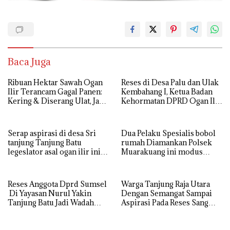
Baca Juga
Ribuan Hektar Sawah Ogan
Reses di Desa Palu dan Ulak
Ilir Terancam Gagal Panen:
Kembahang I, Ketua Badan
Kering & Diserang Ulat, Janji
Kehormatan DPRD Ogan Ilir
Kesejahteraan Petani Terasa
ini , Tampung Aspirasi Air,
Hanya janji Manis
BPJS, dan Pendidikan
Serap aspirasi di desa Sri
Dua Pelaku Spesialis bobol
tanjung Tanjung Batu
rumah Diamankan Polsek
legeslator asal ogan ilir ini
Muarakuang ini modus
terima aspirasi drenase jalan
Operandinya !
propinsi tersumbat sebakan
banjir jika musim hujan
Reses Anggota Dprd Sumsel
Warga Tanjung Raja Utara
Di Yayasan Nurul Yakin
Dengan Semangat Sampai
Tanjung Batu Jadi Wadah
Aspirasi Pada Reses Sang
Aspirasi, Perkuat Sinergi
Legeslator kembanggaan
Pembangunan Sejumlah
Mereka Sebagian Aspirasi