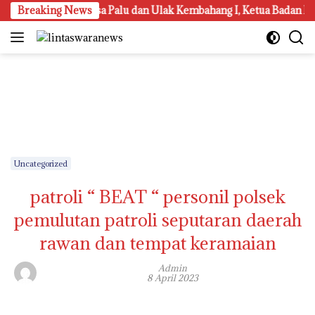
Langsung
Reses di Desa Palu dan Ulak Kembahang I, Ketua Badan Kehormata
Breaking News
ke
konten
Uncategorized
patroli “ BEAT “ personil polsek
pemulutan patroli seputaran daerah
rawan dan tempat keramaian
Admin
8 April 2023