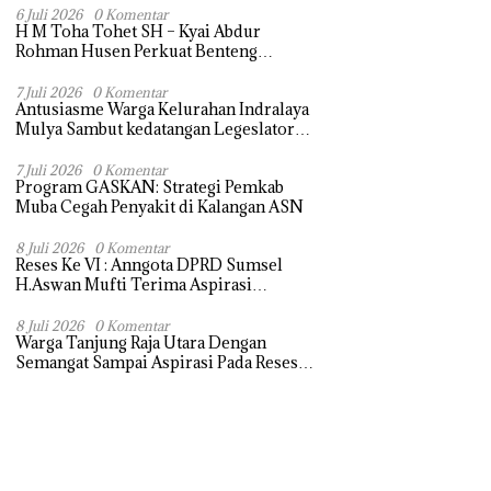
Terasa Hanya janji Manis
6 Juli 2026
0 Komentar
H M Toha Tohet SH – Kyai Abdur
Rohman Husen Perkuat Benteng
Antinarkoba di Muba
7 Juli 2026
0 Komentar
Antusiasme Warga Kelurahan Indralaya
Mulya Sambut kedatangan Legeslator
Sumsel Untuk menyampaikan Aspirasi
dengan Harapan dapat di perjuangkan
7 Juli 2026
0 Komentar
Program GASKAN: Strategi Pemkab
Muba Cegah Penyakit di Kalangan ASN
8 Juli 2026
0 Komentar
Reses Ke VI : Anngota DPRD Sumsel
H.Aswan Mufti Terima Aspirasi
Pengebalian Tugu Pejuangan Simpang
tanjung raja yang sempat di ubah, ini
8 Juli 2026
0 Komentar
Warga Tanjung Raja Utara Dengan
tanggapanya !
Semangat Sampai Aspirasi Pada Reses
Sang Legeslator kembanggaan Mereka
Sebagian Aspirasi langsung di Kabulkan
dan Segera di realisaikan