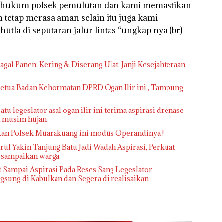
ah hukum polsek pemulutan dan kami memastikan
 tetap merasa aman selain itu juga kami
tla di seputaran jalur lintas “ungkap nya (br)
gal Panen: Kering & Diserang Ulat, Janji Kesejahteraan
 Ketua Badan Kehormatan DPRD Ogan Ilir ini , Tampung
atu legeslator asal ogan ilir ini terima aspirasi drenase
ka musim hujan
kan Polsek Muarakuang ini modus Operandinya !
l Yakin Tanjung Batu Jadi Wadah Aspirasi, Perkuat
i sampaikan warga
 Sampai Aspirasi Pada Reses Sang Legeslator
sung di Kabulkan dan Segera di realisaikan