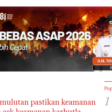
Pop
1
pemulutan pastikan keamanan
an cek keamanan karhutla