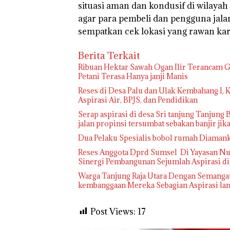
situasi aman dan kondusif di wilay
agar para pembeli dan pengguna jalan
sempatkan cek lokasi yang rawan karhu
Berita Terkait
Ribuan Hektar Sawah Ogan Ilir Terancam Ga
Petani Terasa Hanya janji Manis
Reses di Desa Palu dan Ulak Kembahang I,
Aspirasi Air, BPJS, dan Pendidikan
Serap aspirasi di desa Sri tanjung Tanjung B
jalan propinsi tersumbat sebakan banjir ji
Dua Pelaku Spesialis bobol rumah Diaman
Reses Anggota Dprd Sumsel Di Yayasan Nuru
Sinergi Pembangunan Sejumlah Aspirasi d
Warga Tanjung Raja Utara Dengan Semangat
kembanggaan Mereka Sebagian Aspirasi lang
Post Views:
17