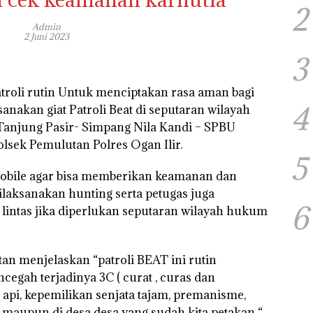
2
Admin
2 Juni 2023
3
troli rutin Untuk menciptakan rasa aman bagi
4
nakan giat Patroli Beat di seputaran wilayah
Tanjung Pasir- Simpang Nila Kandi – SPBU
sek Pemulutan Polres Ogan Ilir.
5
 mobile agar bisa memberikan keamanan dan
ilaksanakan hunting serta petugas juga
6
 lintas jika diperlukan seputaran wilayah hukum
n menjelaskan “patroli BEAT ini rutin
egah terjadinya 3C ( curat , curas dan
api, kepemilikan senjata tajam, premanisme,
s maupun di desa desa yang sudah kita petakan “