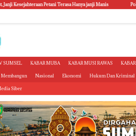
asa Hanya janji Manis
Polsri Juara Umum PORSENI XV, R
V SUMSEL
KABAR MUBA
KABAR MUSI RAWAS
KABAR
a Membangun
Nasional
Ekonomi
Hukum Dan Kriminal
edia Siber