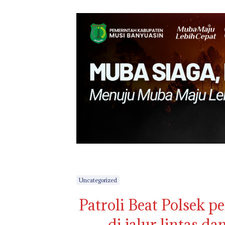
Uncategorized
Patroli Beat Polsek 
di jalur lintas d