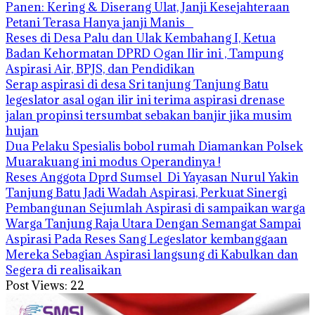
Panen: Kering & Diserang Ulat, Janji Kesejahteraan
Petani Terasa Hanya janji Manis
Reses di Desa Palu dan Ulak Kembahang I, Ketua
Badan Kehormatan DPRD Ogan Ilir ini , Tampung
Aspirasi Air, BPJS, dan Pendidikan
Serap aspirasi di desa Sri tanjung Tanjung Batu
legeslator asal ogan ilir ini terima aspirasi drenase
jalan propinsi tersumbat sebakan banjir jika musim
hujan
Dua Pelaku Spesialis bobol rumah Diamankan Polsek
Muarakuang ini modus Operandinya !
Reses Anggota Dprd Sumsel Di Yayasan Nurul Yakin
Tanjung Batu Jadi Wadah Aspirasi, Perkuat Sinergi
Pembangunan Sejumlah Aspirasi di sampaikan warga
Warga Tanjung Raja Utara Dengan Semangat Sampai
Aspirasi Pada Reses Sang Legeslator kembanggaan
Mereka Sebagian Aspirasi langsung di Kabulkan dan
Segera di realisaikan
Post Views:
22