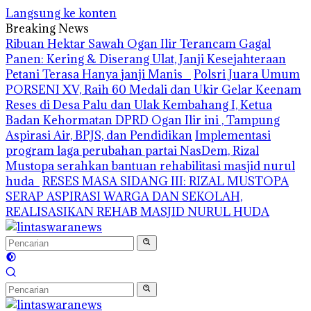
Langsung ke konten
Breaking News
Ribuan Hektar Sawah Ogan Ilir Terancam Gagal
Panen: Kering & Diserang Ulat, Janji Kesejahteraan
Petani Terasa Hanya janji Manis
Polsri Juara Umum
PORSENI XV, Raih 60 Medali dan Ukir Gelar Keenam
Reses di Desa Palu dan Ulak Kembahang I, Ketua
Badan Kehormatan DPRD Ogan Ilir ini , Tampung
Aspirasi Air, BPJS, dan Pendidikan
Implementasi
program laga perubahan partai NasDem, Rizal
Mustopa serahkan bantuan rehabilitasi masjid nurul
huda
RESES MASA SIDANG III: RIZAL MUSTOPA
SERAP ASPIRASI WARGA DAN SEKOLAH,
REALISASIKAN REHAB MASJID NURUL HUDA