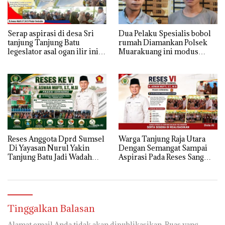
Serap aspirasi di desa Sri
Dua Pelaku Spesialis bobol
tanjung Tanjung Batu
rumah Diamankan Polsek
legeslator asal ogan ilir ini
Muarakuang ini modus
terima aspirasi drenase jalan
Operandinya !
propinsi tersumbat sebakan
banjir jika musim hujan
Reses Anggota Dprd Sumsel
Warga Tanjung Raja Utara
Di Yayasan Nurul Yakin
Dengan Semangat Sampai
Tanjung Batu Jadi Wadah
Aspirasi Pada Reses Sang
Aspirasi, Perkuat Sinergi
Legeslator kembanggaan
Pembangunan Sejumlah
Mereka Sebagian Aspirasi
Aspirasi di sampaikan warga
langsung di Kabulkan dan
Segera di realisaikan
Tinggalkan Balasan
Alamat email Anda tidak akan dipublikasikan.
Ruas yang