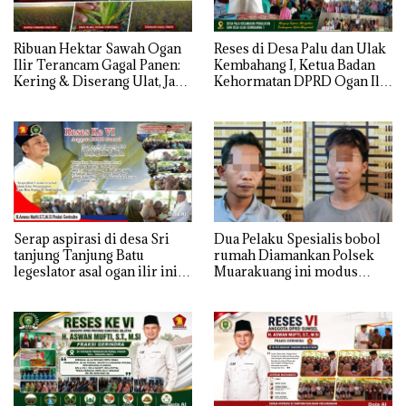
Ribuan Hektar Sawah Ogan
Reses di Desa Palu dan Ulak
Ilir Terancam Gagal Panen:
Kembahang I, Ketua Badan
Kering & Diserang Ulat, Janji
Kehormatan DPRD Ogan Ilir
Kesejahteraan Petani Terasa
ini , Tampung Aspirasi Air,
Hanya janji Manis
BPJS, dan Pendidikan
Serap aspirasi di desa Sri
Dua Pelaku Spesialis bobol
tanjung Tanjung Batu
rumah Diamankan Polsek
legeslator asal ogan ilir ini
Muarakuang ini modus
terima aspirasi drenase jalan
Operandinya !
propinsi tersumbat sebakan
banjir jika musim hujan