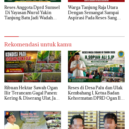
Reses Anggota Dprd Sumsel
Warga Tanjung Raja Utara
Di Yayasan Nurul Yakin
Dengan Semangat Sampai
Tanjung Batu Jadi Wadah
Aspirasi Pada Reses Sang
Aspirasi, Perkuat Sinergi
Legeslator kembanggaan
Pembangunan Sejumlah
Mereka Sebagian Aspirasi
Aspirasi di sampaikan warga
langsung di Kabulkan dan
Segera di realisaikan
Rekomendasi untuk kamu
Ribuan Hektar Sawah Ogan
Reses di Desa Palu dan Ulak
Ilir Terancam Gagal Panen:
Kembahang I, Ketua Badan
Kering & Diserang Ulat, Janji
Kehormatan DPRD Ogan Ilir
Kesejahteraan Petani Terasa
ini , Tampung Aspirasi Air,
Hanya janji Manis
BPJS, dan Pendidikan