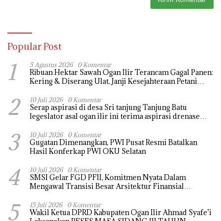
Popular Post
1
5 Agustus 2026
0 Komentar
Ribuan Hektar Sawah Ogan Ilir Terancam Gagal Panen:
Kering & Diserang Ulat, Janji Kesejahteraan Petani
Terasa Hanya janji Manis
2
10 Juli 2026
0 Komentar
Serap aspirasi di desa Sri tanjung Tanjung Batu
legeslator asal ogan ilir ini terima aspirasi drenase
jalan propinsi tersumbat sebakan banjir jika musim
3
hujan
10 Juli 2026
0 Komentar
Gugatan Dimenangkan, PWI Pusat Resmi Batalkan
Hasil Konferkap PWI OKU Selatan
4
10 Juli 2026
0 Komentar
SMSI Gelar FGD PFII, Komitmen Nyata Dalam
Mengawal Transisi Besar Arsitektur Finansial
Nasional
5
15 Juli 2026
0 Komentar
Wakil Ketua DPRD Kabupaten Ogan Ilir Ahmad Syafe’i