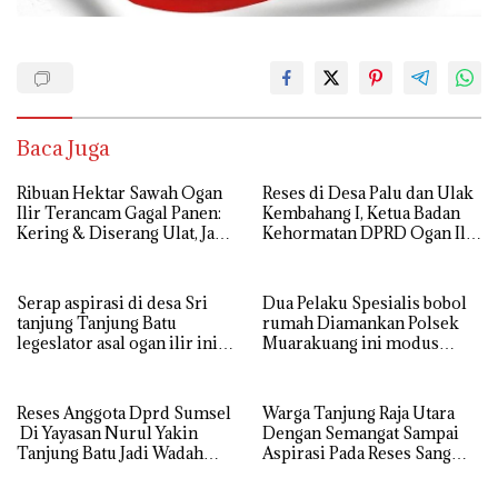
Baca Juga
Ribuan Hektar Sawah Ogan
Reses di Desa Palu dan Ulak
Ilir Terancam Gagal Panen:
Kembahang I, Ketua Badan
Kering & Diserang Ulat, Janji
Kehormatan DPRD Ogan Ilir
Kesejahteraan Petani Terasa
ini , Tampung Aspirasi Air,
Hanya janji Manis
BPJS, dan Pendidikan
Serap aspirasi di desa Sri
Dua Pelaku Spesialis bobol
tanjung Tanjung Batu
rumah Diamankan Polsek
legeslator asal ogan ilir ini
Muarakuang ini modus
terima aspirasi drenase jalan
Operandinya !
propinsi tersumbat sebakan
banjir jika musim hujan
Reses Anggota Dprd Sumsel
Warga Tanjung Raja Utara
Di Yayasan Nurul Yakin
Dengan Semangat Sampai
Tanjung Batu Jadi Wadah
Aspirasi Pada Reses Sang
Aspirasi, Perkuat Sinergi
Legeslator kembanggaan
Pembangunan Sejumlah
Mereka Sebagian Aspirasi