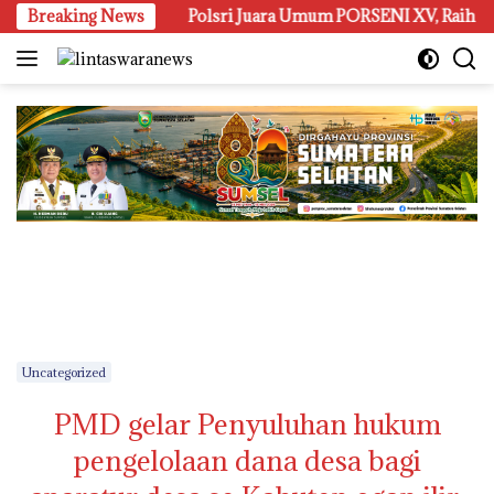
Langsung
 Manis
Breaking News
Polsri Juara Umum PORSENI XV, Raih 60 Medali 
ke
konten
Uncategorized
PMD gelar Penyuluhan hukum
pengelolaan dana desa bagi