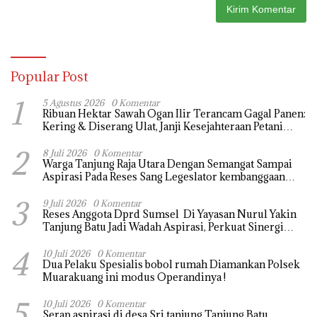
Popular Post
1
5 Agustus 2026
0 Komentar
Ribuan Hektar Sawah Ogan Ilir Terancam Gagal Panen:
Kering & Diserang Ulat, Janji Kesejahteraan Petani
Terasa Hanya janji Manis
2
8 Juli 2026
0 Komentar
Warga Tanjung Raja Utara Dengan Semangat Sampai
Aspirasi Pada Reses Sang Legeslator kembanggaan
Mereka Sebagian Aspirasi langsung di Kabulkan dan
3
Segera di realisaikan
9 Juli 2026
0 Komentar
Reses Anggota Dprd Sumsel Di Yayasan Nurul Yakin
Tanjung Batu Jadi Wadah Aspirasi, Perkuat Sinergi
Pembangunan Sejumlah Aspirasi di sampaikan warga
4
10 Juli 2026
0 Komentar
Dua Pelaku Spesialis bobol rumah Diamankan Polsek
Muarakuang ini modus Operandinya !
5
10 Juli 2026
0 Komentar
Serap aspirasi di desa Sri tanjung Tanjung Batu