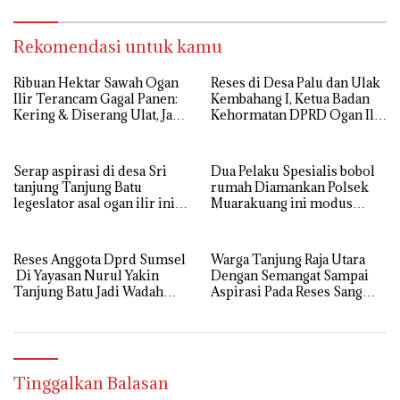
Aspirasi di sampaikan warga
langsung di Kabulkan dan
Segera di realisaikan
Rekomendasi untuk kamu
Ribuan Hektar Sawah Ogan
Reses di Desa Palu dan Ulak
Ilir Terancam Gagal Panen:
Kembahang I, Ketua Badan
Kering & Diserang Ulat, Janji
Kehormatan DPRD Ogan Ilir
Kesejahteraan Petani Terasa
ini , Tampung Aspirasi Air,
Hanya janji Manis
BPJS, dan Pendidikan
Serap aspirasi di desa Sri
Dua Pelaku Spesialis bobol
tanjung Tanjung Batu
rumah Diamankan Polsek
legeslator asal ogan ilir ini
Muarakuang ini modus
terima aspirasi drenase jalan
Operandinya !
propinsi tersumbat sebakan
banjir jika musim hujan
Reses Anggota Dprd Sumsel
Warga Tanjung Raja Utara
Di Yayasan Nurul Yakin
Dengan Semangat Sampai
Tanjung Batu Jadi Wadah
Aspirasi Pada Reses Sang
Aspirasi, Perkuat Sinergi
Legeslator kembanggaan
Pembangunan Sejumlah
Mereka Sebagian Aspirasi
Aspirasi di sampaikan warga
langsung di Kabulkan dan
Segera di realisaikan
Tinggalkan Balasan