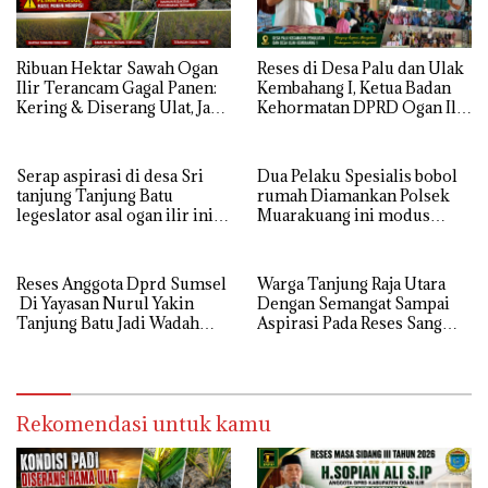
Ribuan Hektar Sawah Ogan
Reses di Desa Palu dan Ulak
Ilir Terancam Gagal Panen:
Kembahang I, Ketua Badan
Kering & Diserang Ulat, Janji
Kehormatan DPRD Ogan Ilir
Kesejahteraan Petani Terasa
ini , Tampung Aspirasi Air,
Hanya janji Manis
BPJS, dan Pendidikan
Serap aspirasi di desa Sri
Dua Pelaku Spesialis bobol
tanjung Tanjung Batu
rumah Diamankan Polsek
legeslator asal ogan ilir ini
Muarakuang ini modus
terima aspirasi drenase jalan
Operandinya !
propinsi tersumbat sebakan
banjir jika musim hujan
Reses Anggota Dprd Sumsel
Warga Tanjung Raja Utara
Di Yayasan Nurul Yakin
Dengan Semangat Sampai
Tanjung Batu Jadi Wadah
Aspirasi Pada Reses Sang
Aspirasi, Perkuat Sinergi
Legeslator kembanggaan
Pembangunan Sejumlah
Mereka Sebagian Aspirasi
Aspirasi di sampaikan warga
langsung di Kabulkan dan
Segera di realisaikan
Rekomendasi untuk kamu