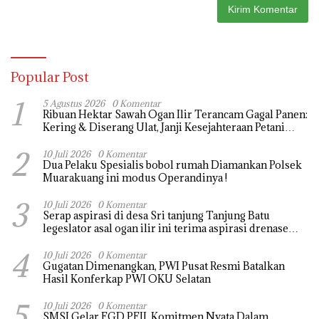
Popular Post
1
5 Agustus 2026
0 Komentar
Ribuan Hektar Sawah Ogan Ilir Terancam Gagal Panen:
Kering & Diserang Ulat, Janji Kesejahteraan Petani
Terasa Hanya janji Manis
2
10 Juli 2026
0 Komentar
Dua Pelaku Spesialis bobol rumah Diamankan Polsek
Muarakuang ini modus Operandinya !
3
10 Juli 2026
0 Komentar
Serap aspirasi di desa Sri tanjung Tanjung Batu
legeslator asal ogan ilir ini terima aspirasi drenase
jalan propinsi tersumbat sebakan banjir jika musim
4
hujan
10 Juli 2026
0 Komentar
Gugatan Dimenangkan, PWI Pusat Resmi Batalkan
Hasil Konferkap PWI OKU Selatan
5
10 Juli 2026
0 Komentar
SMSI Gelar FGD PFII, Komitmen Nyata Dalam