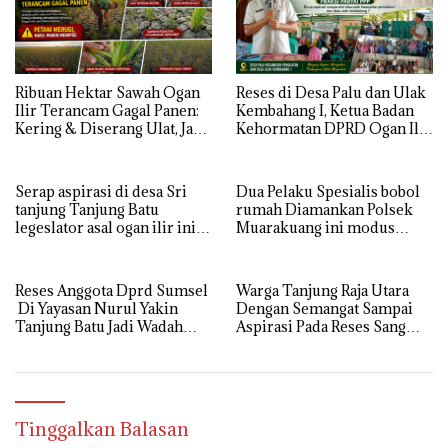
Ribuan Hektar Sawah Ogan
Reses di Desa Palu dan Ulak
Ilir Terancam Gagal Panen:
Kembahang I, Ketua Badan
Kering & Diserang Ulat, Janji
Kehormatan DPRD Ogan Ilir
Kesejahteraan Petani Terasa
ini , Tampung Aspirasi Air,
Hanya janji Manis
BPJS, dan Pendidikan
Serap aspirasi di desa Sri
Dua Pelaku Spesialis bobol
tanjung Tanjung Batu
rumah Diamankan Polsek
legeslator asal ogan ilir ini
Muarakuang ini modus
terima aspirasi drenase jalan
Operandinya !
propinsi tersumbat sebakan
banjir jika musim hujan
Reses Anggota Dprd Sumsel
Warga Tanjung Raja Utara
Di Yayasan Nurul Yakin
Dengan Semangat Sampai
Tanjung Batu Jadi Wadah
Aspirasi Pada Reses Sang
Aspirasi, Perkuat Sinergi
Legeslator kembanggaan
Pembangunan Sejumlah
Mereka Sebagian Aspirasi
Aspirasi di sampaikan warga
langsung di Kabulkan dan
Segera di realisaikan
Tinggalkan Balasan