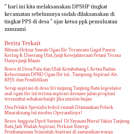
” hari ini kita melaksanakan DPSHP tingkat
kecamatan sebelumnya sudah dilaksanakan di
tingkat PPS di desa ” ujar ketua ppk pemuluatan
zamzami
Berita Terkait
Ribuan Hektar Sawah Ogan Ilir Terancam Gagal Panen:
Kering & Diserang Ulat, Janji Kesejahteraan Petani Terasa
Hanya janji Manis
Reses di Desa Palu dan Ulak Kembahang I, Ketua Badan
Kehormatan DPRD Ogan Ilir ini , Tampung Aspirasi Air,
BPJS, dan Pendidikan
Serap aspirasi di desa Sri tanjung Tanjung Batu legeslator
asal ogan ilir ini terima aspirasi drenase jalan propinsi
tersumbat sebakan banjir jika musim hujan
Dua Pelaku Spesialis bobol rumah Diamankan Polsek
Muarakuang ini modus Operandinya !
Reses Anggota Dprd Sumsel Di Yayasan Nurul Yakin Tanjung
Batu Jadi Wadah Aspirasi, Perkuat Sinergi
Pembangunan Sejumlah Aspirasi di sampaikan warga