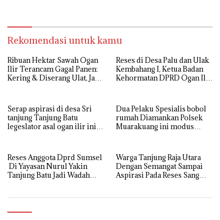
Aspirasi, Perkuat Sinergi
Legeslator kembanggaan
Pembangunan Sejumlah
Mereka Sebagian Aspirasi
Aspirasi di sampaikan warga
langsung di Kabulkan dan
Segera di realisaikan
Rekomendasi untuk kamu
Ribuan Hektar Sawah Ogan
Reses di Desa Palu dan Ulak
Ilir Terancam Gagal Panen:
Kembahang I, Ketua Badan
Kering & Diserang Ulat, Janji
Kehormatan DPRD Ogan Ilir
Kesejahteraan Petani Terasa
ini , Tampung Aspirasi Air,
Hanya janji Manis
BPJS, dan Pendidikan
Serap aspirasi di desa Sri
Dua Pelaku Spesialis bobol
tanjung Tanjung Batu
rumah Diamankan Polsek
legeslator asal ogan ilir ini
Muarakuang ini modus
terima aspirasi drenase jalan
Operandinya !
propinsi tersumbat sebakan
banjir jika musim hujan
Reses Anggota Dprd Sumsel
Warga Tanjung Raja Utara
Di Yayasan Nurul Yakin
Dengan Semangat Sampai
Tanjung Batu Jadi Wadah
Aspirasi Pada Reses Sang
Aspirasi, Perkuat Sinergi
Legeslator kembanggaan
Pembangunan Sejumlah
Mereka Sebagian Aspirasi
Aspirasi di sampaikan warga
langsung di Kabulkan dan
Segera di realisaikan