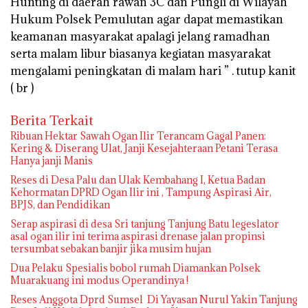
Hunting di daerah rawan 3C dan Pungli di Wilayah
Hukum Polsek Pemulutan agar dapat memastikan
keamanan masyarakat apalagi jelang ramadhan
serta malam libur biasanya kegiatan masyarakat
mengalami peningkatan di malam hari ” . tutup kanit
( br )
Berita Terkait
Ribuan Hektar Sawah Ogan Ilir Terancam Gagal Panen:
Kering & Diserang Ulat, Janji Kesejahteraan Petani Terasa
Hanya janji Manis
Reses di Desa Palu dan Ulak Kembahang I, Ketua Badan
Kehormatan DPRD Ogan Ilir ini , Tampung Aspirasi Air,
BPJS, dan Pendidikan
Serap aspirasi di desa Sri tanjung Tanjung Batu legeslator
asal ogan ilir ini terima aspirasi drenase jalan propinsi
tersumbat sebakan banjir jika musim hujan
Dua Pelaku Spesialis bobol rumah Diamankan Polsek
Muarakuang ini modus Operandinya !
Reses Anggota Dprd Sumsel Di Yayasan Nurul Yakin Tanjung