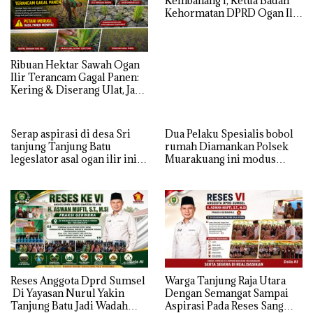
Kembahang I, Ketua Badan
Kehormatan DPRD Ogan Ilir
ini , Tampung Aspirasi Air,
BPJS, dan Pendidikan
Ribuan Hektar Sawah Ogan
Ilir Terancam Gagal Panen:
Kering & Diserang Ulat, Janji
Kesejahteraan Petani Terasa
Hanya janji Manis
Serap aspirasi di desa Sri
Dua Pelaku Spesialis bobol
tanjung Tanjung Batu
rumah Diamankan Polsek
legeslator asal ogan ilir ini
Muarakuang ini modus
terima aspirasi drenase jalan
Operandinya !
propinsi tersumbat sebakan
banjir jika musim hujan
Reses Anggota Dprd Sumsel
Warga Tanjung Raja Utara
Di Yayasan Nurul Yakin
Dengan Semangat Sampai
Tanjung Batu Jadi Wadah
Aspirasi Pada Reses Sang