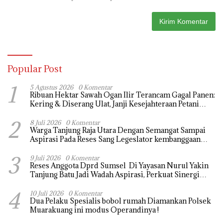
Popular Post
1
5 Agustus 2026
0 Komentar
Ribuan Hektar Sawah Ogan Ilir Terancam Gagal Panen:
Kering & Diserang Ulat, Janji Kesejahteraan Petani
Terasa Hanya janji Manis
2
8 Juli 2026
0 Komentar
Warga Tanjung Raja Utara Dengan Semangat Sampai
Aspirasi Pada Reses Sang Legeslator kembanggaan
Mereka Sebagian Aspirasi langsung di Kabulkan dan
3
Segera di realisaikan
9 Juli 2026
0 Komentar
Reses Anggota Dprd Sumsel Di Yayasan Nurul Yakin
Tanjung Batu Jadi Wadah Aspirasi, Perkuat Sinergi
Pembangunan Sejumlah Aspirasi di sampaikan warga
4
10 Juli 2026
0 Komentar
Dua Pelaku Spesialis bobol rumah Diamankan Polsek
Muarakuang ini modus Operandinya !