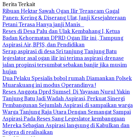
Berita Terkait
Ribuan Hektar Sawah Ogan Ilir Terancam Gagal
Panen: Kering & Diserang Ulat, Janji Kesejahteraan
Petani Terasa Hanya janji Manis
Reses di Desa Palu dan Ulak Kembahang I, Ketua
Badan Kehormatan DPRD Ogan Ilir ini , Tampung
Aspirasi Air, BPJS, dan Pendidikan
Serap aspirasi di desa Sri tanjung Tanjung Batu
legeslator asal ogan ilir ini terima aspirasi drenase
jalan propinsi tersumbat sebakan banjir jika musim
hujan
Dua Pelaku Spesialis bobol rumah Diamankan Polsek
Muarakuang ini modus Operandinya !
Reses Anggota Dprd Sumsel Di Yayasan Nurul Yakin
Tanjung Batu Jadi Wadah Aspirasi, Perkuat Sinergi
Pembangunan Sejumlah Aspirasi di sampaikan warga
Warga Tanjung Raja Utara Dengan Semangat Sampai
Aspirasi Pada Reses Sang Legeslator kembanggaan
Mereka Sebagian Aspirasi langsung di Kabulkan dan
Segera di realisaikan