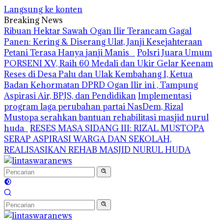
Langsung ke konten
Breaking News
Ribuan Hektar Sawah Ogan Ilir Terancam Gagal
Panen: Kering & Diserang Ulat, Janji Kesejahteraan
Petani Terasa Hanya janji Manis
Polsri Juara Umum
PORSENI XV, Raih 60 Medali dan Ukir Gelar Keenam
Reses di Desa Palu dan Ulak Kembahang I, Ketua
Badan Kehormatan DPRD Ogan Ilir ini , Tampung
Aspirasi Air, BPJS, dan Pendidikan
Implementasi
program laga perubahan partai NasDem, Rizal
Mustopa serahkan bantuan rehabilitasi masjid nurul
huda
RESES MASA SIDANG III: RIZAL MUSTOPA
SERAP ASPIRASI WARGA DAN SEKOLAH,
REALISASIKAN REHAB MASJID NURUL HUDA