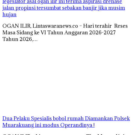
legeslator asal ogan ilir ini terima aspirasi drenase
jalan propinsi tersumbat sebakan banjir jika musim
hujan
OGAN ILIR, Lintaswaranews.co – Hari terahir Reses
Masa Sidang ke VI Tahun Anggaran 2026-2027
Tahun 2026,…
Dua Pelaku Spesialis bobol rumah Diamankan Polsek
Muarakuang ini modus Operandinya !