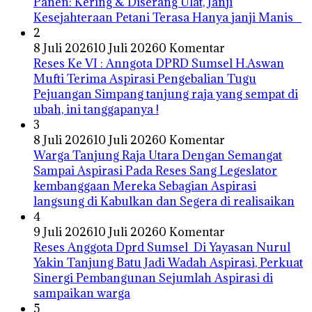
Panen: Kering & Diserang Ulat, Janji
Kesejahteraan Petani Terasa Hanya janji Manis
2
8 Juli 2026
10 Juli 2026
0 Komentar
Reses Ke VI : Anngota DPRD Sumsel H.Aswan
Mufti Terima Aspirasi Pengebalian Tugu
Pejuangan Simpang tanjung raja yang sempat di
ubah, ini tanggapanya !
3
8 Juli 2026
10 Juli 2026
0 Komentar
Warga Tanjung Raja Utara Dengan Semangat
Sampai Aspirasi Pada Reses Sang Legeslator
kembanggaan Mereka Sebagian Aspirasi
langsung di Kabulkan dan Segera di realisaikan
4
9 Juli 2026
10 Juli 2026
0 Komentar
Reses Anggota Dprd Sumsel Di Yayasan Nurul
Yakin Tanjung Batu Jadi Wadah Aspirasi, Perkuat
Sinergi Pembangunan Sejumlah Aspirasi di
sampaikan warga
5