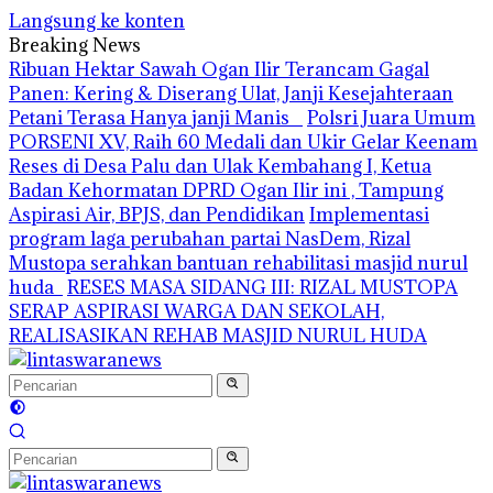
Langsung ke konten
Breaking News
Ribuan Hektar Sawah Ogan Ilir Terancam Gagal
Panen: Kering & Diserang Ulat, Janji Kesejahteraan
Petani Terasa Hanya janji Manis
Polsri Juara Umum
PORSENI XV, Raih 60 Medali dan Ukir Gelar Keenam
Reses di Desa Palu dan Ulak Kembahang I, Ketua
Badan Kehormatan DPRD Ogan Ilir ini , Tampung
Aspirasi Air, BPJS, dan Pendidikan
Implementasi
program laga perubahan partai NasDem, Rizal
Mustopa serahkan bantuan rehabilitasi masjid nurul
huda
RESES MASA SIDANG III: RIZAL MUSTOPA
SERAP ASPIRASI WARGA DAN SEKOLAH,
REALISASIKAN REHAB MASJID NURUL HUDA