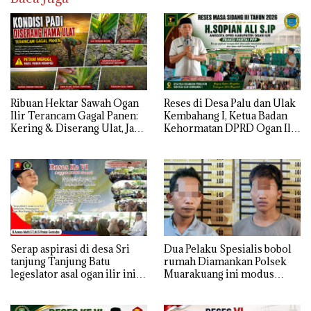
Ribuan Hektar Sawah Ogan
Reses di Desa Palu dan Ulak
Ilir Terancam Gagal Panen:
Kembahang I, Ketua Badan
Kering & Diserang Ulat, Janji
Kehormatan DPRD Ogan Ilir
Kesejahteraan Petani Terasa
ini , Tampung Aspirasi Air,
Hanya janji Manis
BPJS, dan Pendidikan
Serap aspirasi di desa Sri
Dua Pelaku Spesialis bobol
tanjung Tanjung Batu
rumah Diamankan Polsek
legeslator asal ogan ilir ini
Muarakuang ini modus
terima aspirasi drenase jalan
Operandinya !
propinsi tersumbat sebakan