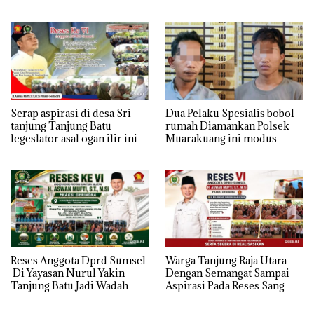
Kesejahteraan Petani Terasa
ini , Tampung Aspirasi Air,
Hanya janji Manis
BPJS, dan Pendidikan
Serap aspirasi di desa Sri
Dua Pelaku Spesialis bobol
tanjung Tanjung Batu
rumah Diamankan Polsek
legeslator asal ogan ilir ini
Muarakuang ini modus
terima aspirasi drenase jalan
Operandinya !
propinsi tersumbat sebakan
banjir jika musim hujan
Reses Anggota Dprd Sumsel
Warga Tanjung Raja Utara
Di Yayasan Nurul Yakin
Dengan Semangat Sampai
Tanjung Batu Jadi Wadah
Aspirasi Pada Reses Sang
Aspirasi, Perkuat Sinergi
Legeslator kembanggaan
Pembangunan Sejumlah
Mereka Sebagian Aspirasi