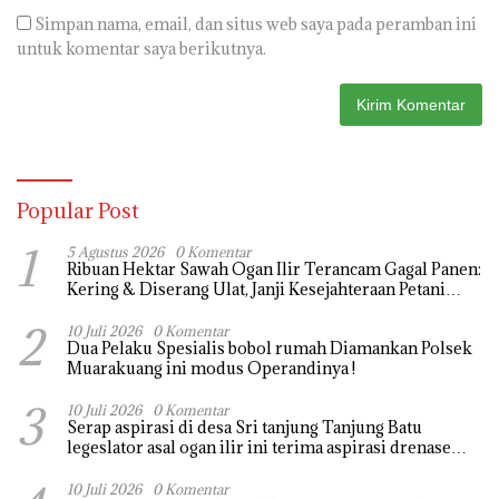
Simpan nama, email, dan situs web saya pada peramban ini
untuk komentar saya berikutnya.
Popular Post
1
5 Agustus 2026
0 Komentar
Ribuan Hektar Sawah Ogan Ilir Terancam Gagal Panen:
Kering & Diserang Ulat, Janji Kesejahteraan Petani
Terasa Hanya janji Manis
2
10 Juli 2026
0 Komentar
Dua Pelaku Spesialis bobol rumah Diamankan Polsek
Muarakuang ini modus Operandinya !
3
10 Juli 2026
0 Komentar
Serap aspirasi di desa Sri tanjung Tanjung Batu
legeslator asal ogan ilir ini terima aspirasi drenase
jalan propinsi tersumbat sebakan banjir jika musim
hujan
10 Juli 2026
0 Komentar