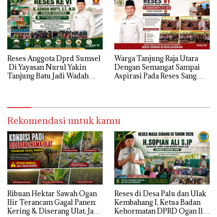
banjir jika musim hujan
Reses Anggota Dprd Sumsel
Warga Tanjung Raja Utara
Di Yayasan Nurul Yakin
Dengan Semangat Sampai
Tanjung Batu Jadi Wadah
Aspirasi Pada Reses Sang
Aspirasi, Perkuat Sinergi
Legeslator kembanggaan
Pembangunan Sejumlah
Mereka Sebagian Aspirasi
Aspirasi di sampaikan warga
langsung di Kabulkan dan
Segera di realisaikan
Rekomendasi untuk kamu
Ribuan Hektar Sawah Ogan
Reses di Desa Palu dan Ulak
Ilir Terancam Gagal Panen:
Kembahang I, Ketua Badan
Kering & Diserang Ulat, Janji
Kehormatan DPRD Ogan Ilir