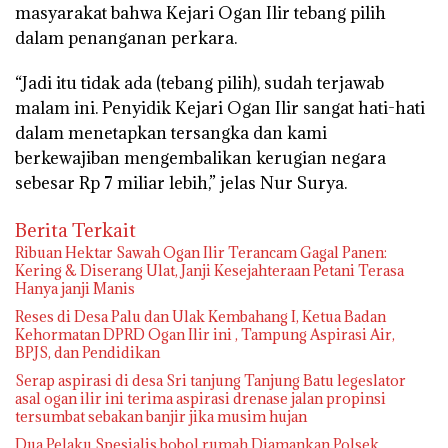
masyarakat bahwa Kejari Ogan Ilir tebang pilih
dalam penanganan perkara.
“Jadi itu tidak ada (tebang pilih), sudah terjawab
malam ini. Penyidik Kejari Ogan Ilir sangat hati-hati
dalam menetapkan tersangka dan kami
berkewajiban mengembalikan kerugian negara
sebesar Rp 7 miliar lebih,” jelas Nur Surya.
Berita Terkait
Ribuan Hektar Sawah Ogan Ilir Terancam Gagal Panen:
Kering & Diserang Ulat, Janji Kesejahteraan Petani Terasa
Hanya janji Manis
Reses di Desa Palu dan Ulak Kembahang I, Ketua Badan
Kehormatan DPRD Ogan Ilir ini , Tampung Aspirasi Air,
BPJS, dan Pendidikan
Serap aspirasi di desa Sri tanjung Tanjung Batu legeslator
asal ogan ilir ini terima aspirasi drenase jalan propinsi
tersumbat sebakan banjir jika musim hujan
Dua Pelaku Spesialis bobol rumah Diamankan Polsek