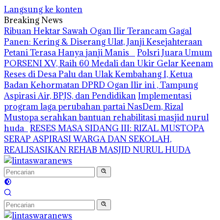
Langsung ke konten
Breaking News
Ribuan Hektar Sawah Ogan Ilir Terancam Gagal
Panen: Kering & Diserang Ulat, Janji Kesejahteraan
Petani Terasa Hanya janji Manis
Polsri Juara Umum
PORSENI XV, Raih 60 Medali dan Ukir Gelar Keenam
Reses di Desa Palu dan Ulak Kembahang I, Ketua
Badan Kehormatan DPRD Ogan Ilir ini , Tampung
Aspirasi Air, BPJS, dan Pendidikan
Implementasi
program laga perubahan partai NasDem, Rizal
Mustopa serahkan bantuan rehabilitasi masjid nurul
huda
RESES MASA SIDANG III: RIZAL MUSTOPA
SERAP ASPIRASI WARGA DAN SEKOLAH,
REALISASIKAN REHAB MASJID NURUL HUDA