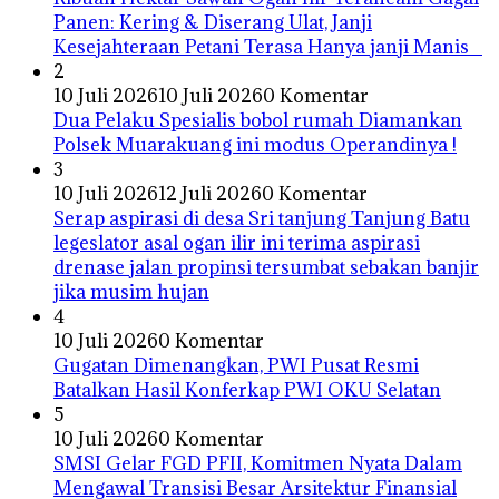
Panen: Kering & Diserang Ulat, Janji
Kesejahteraan Petani Terasa Hanya janji Manis
2
10 Juli 2026
10 Juli 2026
0 Komentar
Dua Pelaku Spesialis bobol rumah Diamankan
Polsek Muarakuang ini modus Operandinya !
3
10 Juli 2026
12 Juli 2026
0 Komentar
Serap aspirasi di desa Sri tanjung Tanjung Batu
legeslator asal ogan ilir ini terima aspirasi
drenase jalan propinsi tersumbat sebakan banjir
jika musim hujan
4
10 Juli 2026
0 Komentar
Gugatan Dimenangkan, PWI Pusat Resmi
Batalkan Hasil Konferkap PWI OKU Selatan
5
10 Juli 2026
0 Komentar
SMSI Gelar FGD PFII, Komitmen Nyata Dalam
Mengawal Transisi Besar Arsitektur Finansial