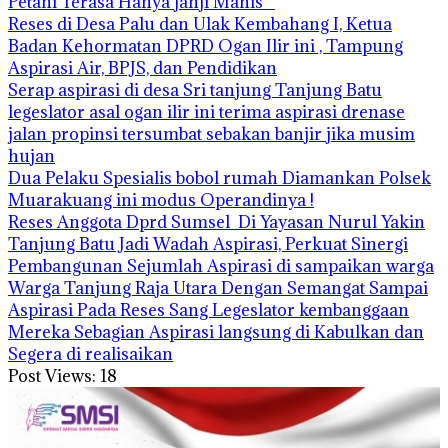
Petani Terasa Hanya janji Manis
Reses di Desa Palu dan Ulak Kembahang I, Ketua
Badan Kehormatan DPRD Ogan Ilir ini , Tampung
Aspirasi Air, BPJS, dan Pendidikan
Serap aspirasi di desa Sri tanjung Tanjung Batu
legeslator asal ogan ilir ini terima aspirasi drenase
jalan propinsi tersumbat sebakan banjir jika musim
hujan
Dua Pelaku Spesialis bobol rumah Diamankan Polsek
Muarakuang ini modus Operandinya !
Reses Anggota Dprd Sumsel Di Yayasan Nurul Yakin
Tanjung Batu Jadi Wadah Aspirasi, Perkuat Sinergi
Pembangunan Sejumlah Aspirasi di sampaikan warga
Warga Tanjung Raja Utara Dengan Semangat Sampai
Aspirasi Pada Reses Sang Legeslator kembanggaan
Mereka Sebagian Aspirasi langsung di Kabulkan dan
Segera di realisaikan
Post Views:
18