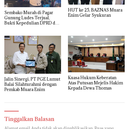
HUT ke 25, BAZNAS Muara
Sembako Murah di Pagar
Enim Gelar Syukuran
Gunung Ludes Terjual,
Bukti Kepedulian DPRD dan
Pemdes
Kuasa Hukum Keberatan
Jalin Sinergi, PT PGE Lumut
Atas Putusan Mejelis Hakim
Balai Silahturahmi dengan
Kepada Dewa Thomas
Pemkab Muara Enim
Tinggalkan Balasan
Alamat email Anda tidak akan dipublikasikan.
Ruas yang