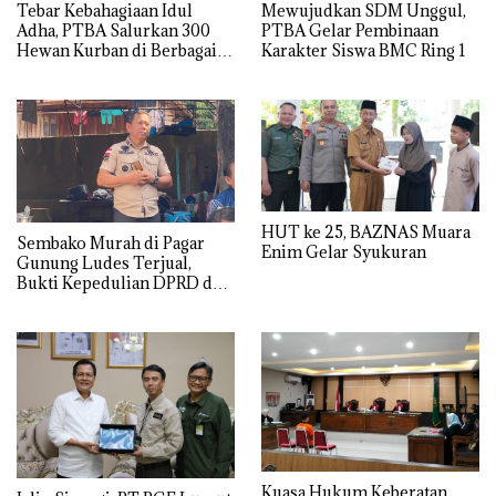
Tebar Kebahagiaan Idul
Mewujudkan SDM Unggul,
Adha, PTBA Salurkan 300
PTBA Gelar Pembinaan
Hewan Kurban di Berbagai
Karakter Siswa BMC Ring 1
Wilayah Operasional
HUT ke 25, BAZNAS Muara
Sembako Murah di Pagar
Enim Gelar Syukuran
Gunung Ludes Terjual,
Bukti Kepedulian DPRD dan
Pemdes
Kuasa Hukum Keberatan