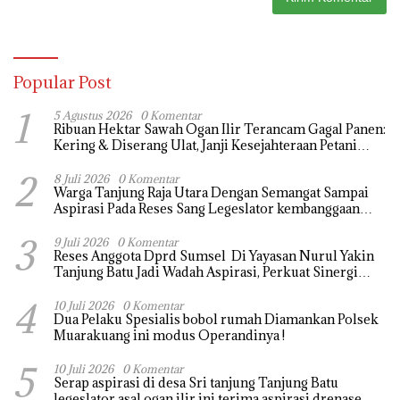
Popular Post
1
5 Agustus 2026
0 Komentar
Ribuan Hektar Sawah Ogan Ilir Terancam Gagal Panen:
Kering & Diserang Ulat, Janji Kesejahteraan Petani
Terasa Hanya janji Manis
2
8 Juli 2026
0 Komentar
Warga Tanjung Raja Utara Dengan Semangat Sampai
Aspirasi Pada Reses Sang Legeslator kembanggaan
Mereka Sebagian Aspirasi langsung di Kabulkan dan
3
Segera di realisaikan
9 Juli 2026
0 Komentar
Reses Anggota Dprd Sumsel Di Yayasan Nurul Yakin
Tanjung Batu Jadi Wadah Aspirasi, Perkuat Sinergi
Pembangunan Sejumlah Aspirasi di sampaikan warga
4
10 Juli 2026
0 Komentar
Dua Pelaku Spesialis bobol rumah Diamankan Polsek
Muarakuang ini modus Operandinya !
5
10 Juli 2026
0 Komentar
Serap aspirasi di desa Sri tanjung Tanjung Batu
legeslator asal ogan ilir ini terima aspirasi drenase