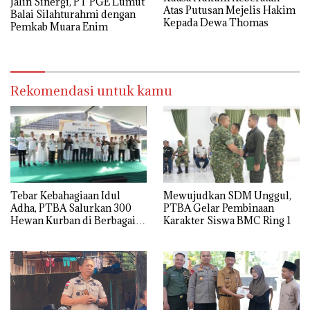
Jalin Sinergi, PT PGE Lumut
Atas Putusan Mejelis Hakim
Balai Silahturahmi dengan
Kepada Dewa Thomas
Pemkab Muara Enim
Rekomendasi untuk kamu
Tebar Kebahagiaan Idul
Mewujudkan SDM Unggul,
Adha, PTBA Salurkan 300
PTBA Gelar Pembinaan
Hewan Kurban di Berbagai
Karakter Siswa BMC Ring 1
Wilayah Operasional