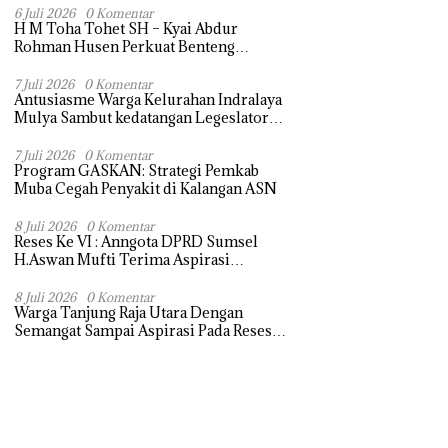
Terasa Hanya janji Manis
6 Juli 2026
0 Komentar
H M Toha Tohet SH – Kyai Abdur
Rohman Husen Perkuat Benteng
Antinarkoba di Muba
7 Juli 2026
0 Komentar
Antusiasme Warga Kelurahan Indralaya
Mulya Sambut kedatangan Legeslator
Sumsel Untuk menyampaikan Aspirasi
dengan Harapan dapat di perjuangkan
7 Juli 2026
0 Komentar
Program GASKAN: Strategi Pemkab
Muba Cegah Penyakit di Kalangan ASN
8 Juli 2026
0 Komentar
Reses Ke VI : Anngota DPRD Sumsel
H.Aswan Mufti Terima Aspirasi
Pengebalian Tugu Pejuangan Simpang
tanjung raja yang sempat di ubah, ini
8 Juli 2026
0 Komentar
Warga Tanjung Raja Utara Dengan
tanggapanya !
Semangat Sampai Aspirasi Pada Reses
Sang Legeslator kembanggaan Mereka
Sebagian Aspirasi langsung di Kabulkan
dan Segera di realisaikan