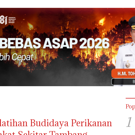
Pop
1
latihan Budidaya Perikanan
kat Sekitar Tambang