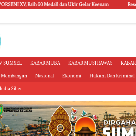
n Ukir Gelar Keenam
Reses di Desa Palu dan Ulak Kembah
V SUMSEL
KABAR MUBA
KABAR MUSI RAWAS
KABAR
a Membangun
Nasional
Ekonomi
Hukum Dan Kriminal
edia Siber