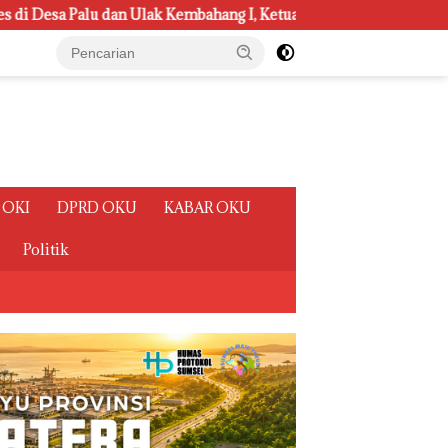
ang I, Ketua Badan Kehormatan DPRD Ogan Ilir ini , Tampung Aspi
 OKI
DPRD OKU
KABAR OKU
Politik