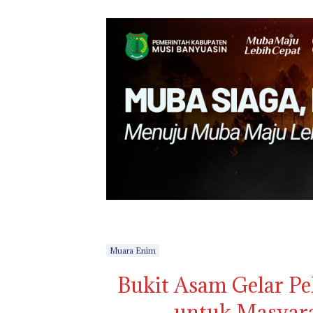
Muara Enim
Bukit Asam Gelar Pe
untuk Masyara