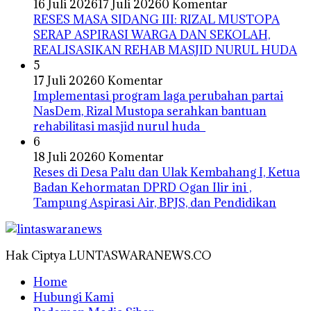
16 Juli 2026
17 Juli 2026
0 Komentar
RESES MASA SIDANG III: RIZAL MUSTOPA
SERAP ASPIRASI WARGA DAN SEKOLAH,
REALISASIKAN REHAB MASJID NURUL HUDA
5
17 Juli 2026
0 Komentar
Implementasi program laga perubahan partai
NasDem, Rizal Mustopa serahkan bantuan
rehabilitasi masjid nurul huda
6
18 Juli 2026
0 Komentar
Reses di Desa Palu dan Ulak Kembahang I, Ketua
Badan Kehormatan DPRD Ogan Ilir ini ,
Tampung Aspirasi Air, BPJS, dan Pendidikan
Hak Ciptya LUNTASWARANEWS.CO
Home
Hubungi Kami