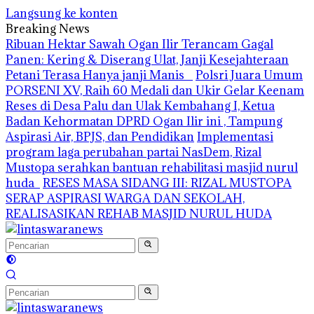
Langsung ke konten
Breaking News
Ribuan Hektar Sawah Ogan Ilir Terancam Gagal
Panen: Kering & Diserang Ulat, Janji Kesejahteraan
Petani Terasa Hanya janji Manis
Polsri Juara Umum
PORSENI XV, Raih 60 Medali dan Ukir Gelar Keenam
Reses di Desa Palu dan Ulak Kembahang I, Ketua
Badan Kehormatan DPRD Ogan Ilir ini , Tampung
Aspirasi Air, BPJS, dan Pendidikan
Implementasi
program laga perubahan partai NasDem, Rizal
Mustopa serahkan bantuan rehabilitasi masjid nurul
huda
RESES MASA SIDANG III: RIZAL MUSTOPA
SERAP ASPIRASI WARGA DAN SEKOLAH,
REALISASIKAN REHAB MASJID NURUL HUDA