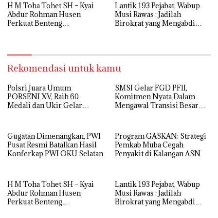
H M Toha Tohet SH – Kyai
‎Lantik 193 Pejabat, Wabup
Abdur Rohman Husen
Musi Rawas : Jadilah
Perkuat Benteng
Birokrat yang Mengabdi
Antinarkoba di Muba
Sepenuh Hati
Rekomendasi untuk kamu
Polsri Juara Umum
SMSI Gelar FGD PFII,
PORSENI XV, Raih 60
Komitmen Nyata Dalam
Medali dan Ukir Gelar
Mengawal Transisi Besar
Keenam
Arsitektur Finansial
Nasional
Gugatan Dimenangkan, PWI
Program GASKAN: Strategi
Pusat Resmi Batalkan Hasil
Pemkab Muba Cegah
Konferkap PWI OKU Selatan
Penyakit di Kalangan ASN
H M Toha Tohet SH – Kyai
‎Lantik 193 Pejabat, Wabup
Abdur Rohman Husen
Musi Rawas : Jadilah
Perkuat Benteng
Birokrat yang Mengabdi
Antinarkoba di Muba
Sepenuh Hati