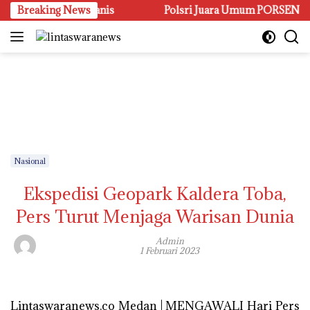
Langsung
a janji Manis
Breaking News
Polsri Juara Umum PORSENI XV, Raih 60 M
ke
konten
Nasional
Ekspedisi Geopark Kaldera Toba,
Pers Turut Menjaga Warisan Dunia
Admin
1 Februari 2023
Lintaswaranews.co Medan | MENGAWALI Hari Pers