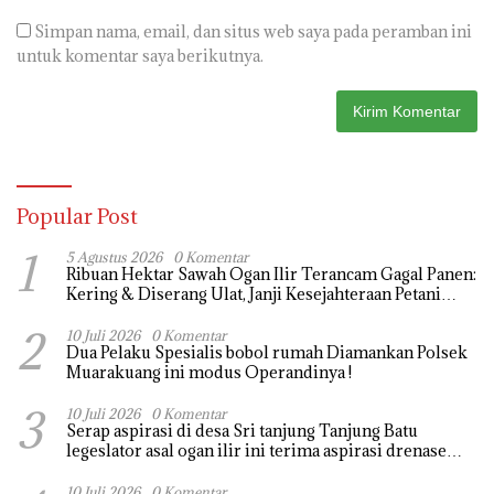
Simpan nama, email, dan situs web saya pada peramban ini
untuk komentar saya berikutnya.
Popular Post
1
5 Agustus 2026
0 Komentar
Ribuan Hektar Sawah Ogan Ilir Terancam Gagal Panen:
Kering & Diserang Ulat, Janji Kesejahteraan Petani
Terasa Hanya janji Manis
2
10 Juli 2026
0 Komentar
Dua Pelaku Spesialis bobol rumah Diamankan Polsek
Muarakuang ini modus Operandinya !
3
10 Juli 2026
0 Komentar
Serap aspirasi di desa Sri tanjung Tanjung Batu
legeslator asal ogan ilir ini terima aspirasi drenase
jalan propinsi tersumbat sebakan banjir jika musim
hujan
10 Juli 2026
0 Komentar