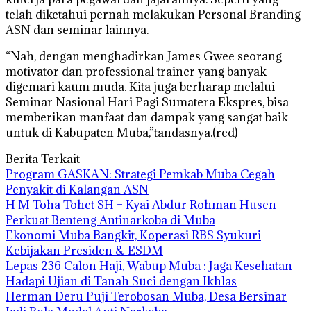
telah diketahui pernah melakukan Personal Branding
ASN dan seminar lainnya.
“Nah, dengan menghadirkan James Gwee seorang
motivator dan professional trainer yang banyak
digemari kaum muda. Kita juga berharap melalui
Seminar Nasional Hari Pagi Sumatera Ekspres, bisa
memberikan manfaat dan dampak yang sangat baik
untuk di Kabupaten Muba,”tandasnya.(red)
Berita Terkait
Program GASKAN: Strategi Pemkab Muba Cegah
Penyakit di Kalangan ASN
H M Toha Tohet SH – Kyai Abdur Rohman Husen
Perkuat Benteng Antinarkoba di Muba
Ekonomi Muba Bangkit, Koperasi RBS Syukuri
Kebijakan Presiden & ESDM
Lepas 236 Calon Haji, Wabup Muba : Jaga Kesehatan
Hadapi Ujian di Tanah Suci dengan Ikhlas
Herman Deru Puji Terobosan Muba, Desa Bersinar