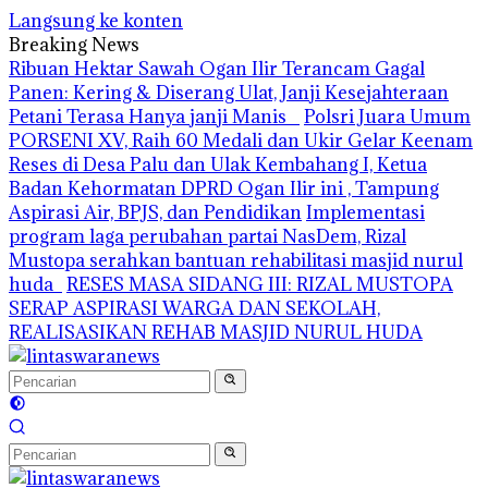
Langsung ke konten
Breaking News
Ribuan Hektar Sawah Ogan Ilir Terancam Gagal
Panen: Kering & Diserang Ulat, Janji Kesejahteraan
Petani Terasa Hanya janji Manis
Polsri Juara Umum
PORSENI XV, Raih 60 Medali dan Ukir Gelar Keenam
Reses di Desa Palu dan Ulak Kembahang I, Ketua
Badan Kehormatan DPRD Ogan Ilir ini , Tampung
Aspirasi Air, BPJS, dan Pendidikan
Implementasi
program laga perubahan partai NasDem, Rizal
Mustopa serahkan bantuan rehabilitasi masjid nurul
huda
RESES MASA SIDANG III: RIZAL MUSTOPA
SERAP ASPIRASI WARGA DAN SEKOLAH,
REALISASIKAN REHAB MASJID NURUL HUDA