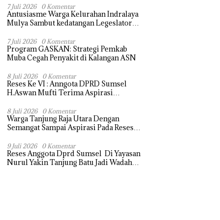
Terasa Hanya janji Manis
7 Juli 2026
0 Komentar
Antusiasme Warga Kelurahan Indralaya
Mulya Sambut kedatangan Legeslator
Sumsel Untuk menyampaikan Aspirasi
dengan Harapan dapat di perjuangkan
7 Juli 2026
0 Komentar
Program GASKAN: Strategi Pemkab
Muba Cegah Penyakit di Kalangan ASN
8 Juli 2026
0 Komentar
Reses Ke VI : Anngota DPRD Sumsel
H.Aswan Mufti Terima Aspirasi
Pengebalian Tugu Pejuangan Simpang
tanjung raja yang sempat di ubah, ini
8 Juli 2026
0 Komentar
Warga Tanjung Raja Utara Dengan
tanggapanya !
Semangat Sampai Aspirasi Pada Reses
Sang Legeslator kembanggaan Mereka
Sebagian Aspirasi langsung di Kabulkan
9 Juli 2026
0 Komentar
Reses Anggota Dprd Sumsel Di Yayasan
dan Segera di realisaikan
Nurul Yakin Tanjung Batu Jadi Wadah
Aspirasi, Perkuat Sinergi
Pembangunan Sejumlah Aspirasi di
sampaikan warga