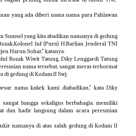
unan yang ada diberi nama nama para Pahlawan
an Sumsel yang kita abadikan namanya di gedung
ozak,Kolonel Inf (Purn) H.Barlian Jenderal TNI
jen Harun Sohar,” katanya.
dul Rozak Wiwit Tatung, Diky Lenggardi Tatung
eresmian nama tersebut, sangat meras terhormat
di gedung di Kodam.II Swj.
besar nama kakek kami diabadikan,” kata Diky
 sangat bangga sekaligus berbahagia, memiliki
hat dan hadir langsung dalam acara peresmian
ukir namanya di atas salah gedung di Kodam II