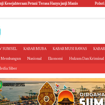
anya janji Manis
Polsri Juara Umum PORSENI XV, Raih 6
V SUMSEL
KABAR MUBA
KABAR MUSI RAWAS
KABAR
a Membangun
Nasional
Ekonomi
Hukum Dan Kriminal
edia Siber