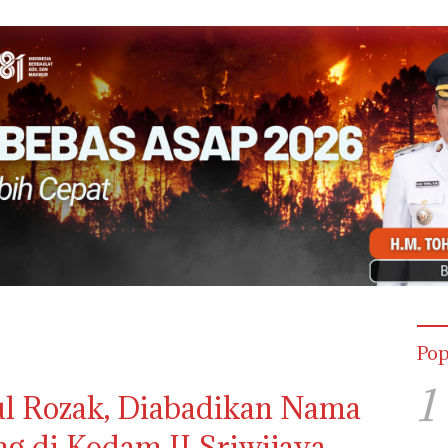
Pop
1
l Rozak, Diabadikan Nama
g di Kodam II Sriwijaya