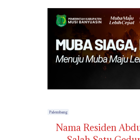
Palembang
Nama Residen Abdu
Salah Satu Gedun