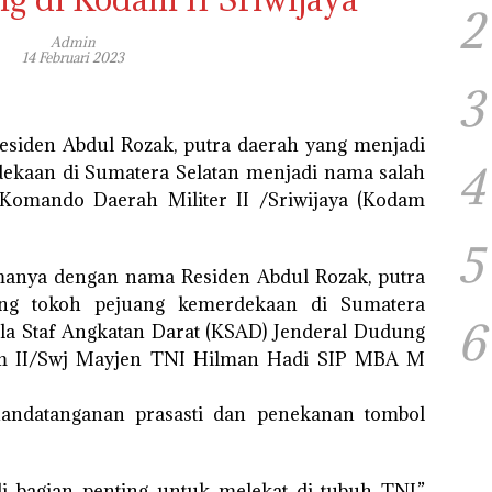
2
Admin
14 Februari 2023
3
siden Abdul Rozak, putra daerah yang menjadi
4
dekaan di Sumatera Selatan menjadi nama salah
omando Daerah Militer II /Sriwijaya (Kodam
5
amanya dengan nama Residen Abdul Rozak, putra
ang tokoh pejuang kemerdekaan di Sumatera
6
ala Staf Angkatan Darat (KSAD) Jenderal Dudung
m II/Swj Mayjen TNI Hilman Hadi SIP MBA M
nandatanganan prasasti dan penekanan tombol
 bagian penting untuk melekat di tubuh TNI,”