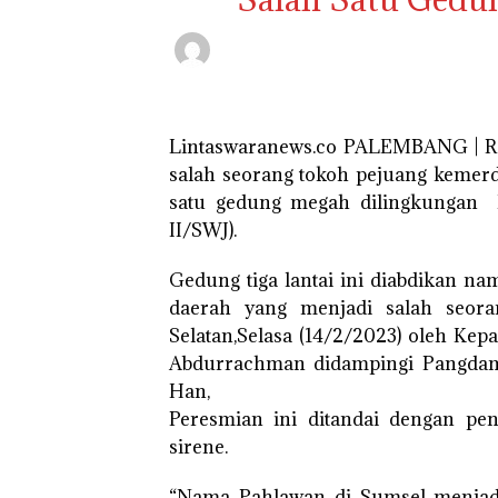
Lintaswaranews.co PALEMBANG | Re
salah seorang tokoh pejuang kemer
satu gedung megah dilingkungan K
II/SWJ).
Gedung tiga lantai ini diabdikan n
daerah yang menjadi salah seor
Selatan,Selasa (14/2/2023) oleh Kep
Abdurrachman didampingi Pangda
Han,
Peresmian ini ditandai dengan pe
sirene.
“Nama Pahlawan di Sumsel menjadi