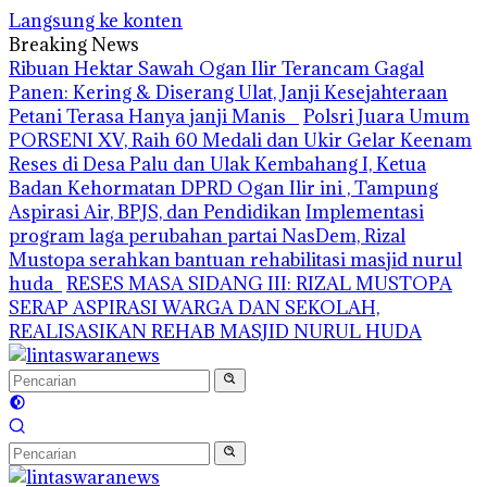
Langsung ke konten
Breaking News
Ribuan Hektar Sawah Ogan Ilir Terancam Gagal
Panen: Kering & Diserang Ulat, Janji Kesejahteraan
Petani Terasa Hanya janji Manis
Polsri Juara Umum
PORSENI XV, Raih 60 Medali dan Ukir Gelar Keenam
Reses di Desa Palu dan Ulak Kembahang I, Ketua
Badan Kehormatan DPRD Ogan Ilir ini , Tampung
Aspirasi Air, BPJS, dan Pendidikan
Implementasi
program laga perubahan partai NasDem, Rizal
Mustopa serahkan bantuan rehabilitasi masjid nurul
huda
RESES MASA SIDANG III: RIZAL MUSTOPA
SERAP ASPIRASI WARGA DAN SEKOLAH,
REALISASIKAN REHAB MASJID NURUL HUDA