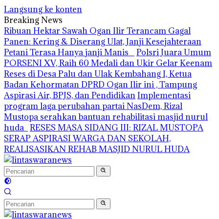
Langsung ke konten
Breaking News
Ribuan Hektar Sawah Ogan Ilir Terancam Gagal
Panen: Kering & Diserang Ulat, Janji Kesejahteraan
Petani Terasa Hanya janji Manis
Polsri Juara Umum
PORSENI XV, Raih 60 Medali dan Ukir Gelar Keenam
Reses di Desa Palu dan Ulak Kembahang I, Ketua
Badan Kehormatan DPRD Ogan Ilir ini , Tampung
Aspirasi Air, BPJS, dan Pendidikan
Implementasi
program laga perubahan partai NasDem, Rizal
Mustopa serahkan bantuan rehabilitasi masjid nurul
huda
RESES MASA SIDANG III: RIZAL MUSTOPA
SERAP ASPIRASI WARGA DAN SEKOLAH,
REALISASIKAN REHAB MASJID NURUL HUDA