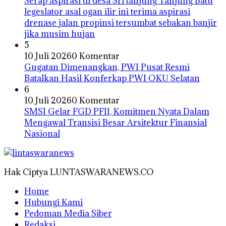
Serap aspirasi di desa Sri tanjung Tanjung Batu
legeslator asal ogan ilir ini terima aspirasi
drenase jalan propinsi tersumbat sebakan banjir
jika musim hujan
5
10 Juli 2026
0 Komentar
Gugatan Dimenangkan, PWI Pusat Resmi
Batalkan Hasil Konferkap PWI OKU Selatan
6
10 Juli 2026
0 Komentar
SMSI Gelar FGD PFII, Komitmen Nyata Dalam
Mengawal Transisi Besar Arsitektur Finansial
Nasional
Hak Ciptya LUNTASWARANEWS.CO
Home
Hubungi Kami
Pedoman Media Siber
Redaksi