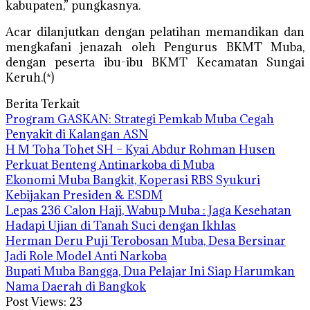
kabupaten,” pungkasnya.
Acar dilanjutkan dengan pelatihan memandikan dan
mengkafani jenazah oleh Pengurus BKMT Muba,
dengan peserta ibu-ibu BKMT Kecamatan Sungai
Keruh.(*)
Berita Terkait
Program GASKAN: Strategi Pemkab Muba Cegah
Penyakit di Kalangan ASN
H M Toha Tohet SH – Kyai Abdur Rohman Husen
Perkuat Benteng Antinarkoba di Muba
Ekonomi Muba Bangkit, Koperasi RBS Syukuri
Kebijakan Presiden & ESDM
Lepas 236 Calon Haji, Wabup Muba : Jaga Kesehatan
Hadapi Ujian di Tanah Suci dengan Ikhlas
Herman Deru Puji Terobosan Muba, Desa Bersinar
Jadi Role Model Anti Narkoba
Bupati Muba Bangga, Dua Pelajar Ini Siap Harumkan
Nama Daerah di Bangkok
Post Views:
23