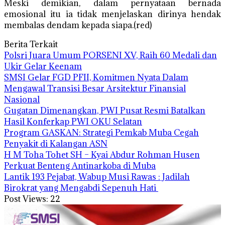
Meski demikian, dalam pernyataan bernada
emosional itu ia tidak menjelaskan dirinya hendak
membalas dendam kepada siapa.(red)
Berita Terkait
Polsri Juara Umum PORSENI XV, Raih 60 Medali dan
Ukir Gelar Keenam
SMSI Gelar FGD PFII, Komitmen Nyata Dalam
Mengawal Transisi Besar Arsitektur Finansial
Nasional
Gugatan Dimenangkan, PWI Pusat Resmi Batalkan
Hasil Konferkap PWI OKU Selatan
Program GASKAN: Strategi Pemkab Muba Cegah
Penyakit di Kalangan ASN
H M Toha Tohet SH – Kyai Abdur Rohman Husen
Perkuat Benteng Antinarkoba di Muba
‎Lantik 193 Pejabat, Wabup Musi Rawas : Jadilah
Birokrat yang Mengabdi Sepenuh Hati
Post Views:
22