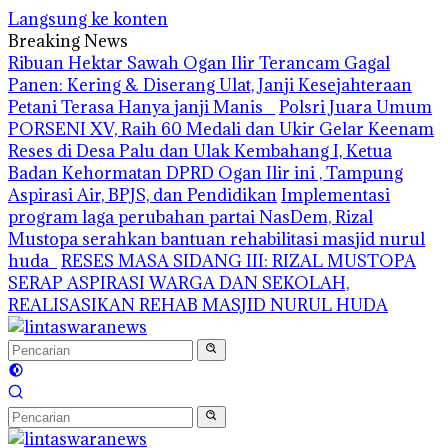
Langsung ke konten
Breaking News
Ribuan Hektar Sawah Ogan Ilir Terancam Gagal
Panen: Kering & Diserang Ulat, Janji Kesejahteraan
Petani Terasa Hanya janji Manis
Polsri Juara Umum
PORSENI XV, Raih 60 Medali dan Ukir Gelar Keenam
Reses di Desa Palu dan Ulak Kembahang I, Ketua
Badan Kehormatan DPRD Ogan Ilir ini , Tampung
Aspirasi Air, BPJS, dan Pendidikan
Implementasi
program laga perubahan partai NasDem, Rizal
Mustopa serahkan bantuan rehabilitasi masjid nurul
huda
RESES MASA SIDANG III: RIZAL MUSTOPA
SERAP ASPIRASI WARGA DAN SEKOLAH,
REALISASIKAN REHAB MASJID NURUL HUDA