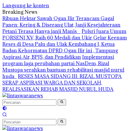
Langsung ke konten
Breaking News
Ribuan Hektar Sawah Ogan Ilir Terancam Gagal
Panen: Kering & Diserang Ulat, Janji Kesejahteraan
Petani Terasa Hanya janji Manis
Polsri Juara Umum
PORSENI XV, Raih 60 Medali dan Ukir Gelar Keenam
Reses di Desa Palu dan Ulak Kembahang I, Ketua
Badan Kehormatan DPRD Ogan Ilir ini , Tampung
Aspirasi Air, BPJS, dan Pendidikan
Implementasi
program laga perubahan partai NasDem, Rizal
Mustopa serahkan bantuan rehabilitasi masjid nurul
huda
RESES MASA SIDANG III: RIZAL MUSTOPA
SERAP ASPIRASI WARGA DAN SEKOLAH,
REALISASIKAN REHAB MASJID NURUL HUDA