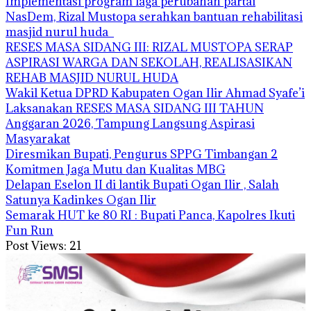
Implementasi program laga perubahan partai
NasDem, Rizal Mustopa serahkan bantuan rehabilitasi
masjid nurul huda
RESES MASA SIDANG III: RIZAL MUSTOPA SERAP
ASPIRASI WARGA DAN SEKOLAH, REALISASIKAN
REHAB MASJID NURUL HUDA
Wakil Ketua DPRD Kabupaten Ogan Ilir Ahmad Syafe’i
Laksanakan RESES MASA SIDANG III TAHUN
Anggaran 2026, Tampung Langsung Aspirasi
Masyarakat
Diresmikan Bupati, Pengurus SPPG Timbangan 2
Komitmen Jaga Mutu dan Kualitas MBG
Delapan Eselon II di lantik Bupati Ogan Ilir , Salah
Satunya Kadinkes Ogan Ilir
Semarak HUT ke 80 RI : Bupati Panca, Kapolres Ikuti
Fun Run
Post Views:
21