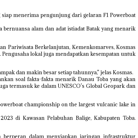
ng siap menerima pengunjung dari gelaran F1 Powerboat
sata bernuansa alam dan adat istiadat Batak yang menarik
gan Pariwisata Berkelanjutan, Kemenkomarves, Kosmas
ra. Pengusaha lokal juga mendapatkan kesempatan untuk
ampak dan makin besar setiap tahunnya,” jelas Kosmas.
kan soal fakta-fakta menarik Danau Toba yang akan
a juga termasuk ke dalam UNESCO’s Global Geopark dan
powerboat championship on the largest vulcanic lake in
2023 di Kawasan Pelabuhan Balige, Kabupaten Toba.
 berperan dalam menyiapkan jaringan infrastruktur