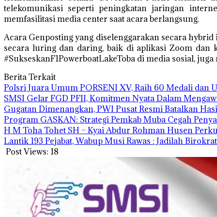
telekomunikasi seperti peningkatan jaringan intern
memfasilitasi media center saat acara berlangsung.
Acara Genposting yang diselenggarakan secara hybrid in
secara luring dan daring, baik di aplikasi Zoom dan
#SukseskanF1PowerboatLakeToba di media sosial, juga 
Berita Terkait
Polsri Juara Umum PORSENI XV, Raih 60 Medali dan 
SMSI Gelar FGD PFII, Komitmen Nyata Dalam Mengawal 
Gugatan Dimenangkan, PWI Pusat Resmi Batalkan Has
Program GASKAN: Strategi Pemkab Muba Cegah Penyak
H M Toha Tohet SH – Kyai Abdur Rohman Husen Perku
‎Lantik 193 Pejabat, Wabup Musi Rawas : Jadilah Birok
Post Views:
18