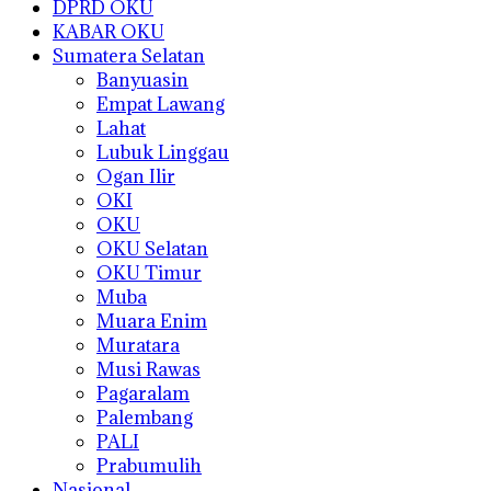
DPRD OKU
KABAR OKU
Sumatera Selatan
Banyuasin
Empat Lawang
Lahat
Lubuk Linggau
Ogan Ilir
OKI
OKU
OKU Selatan
OKU Timur
Muba
Muara Enim
Muratara
Musi Rawas
Pagaralam
Palembang
PALI
Prabumulih
Nasional