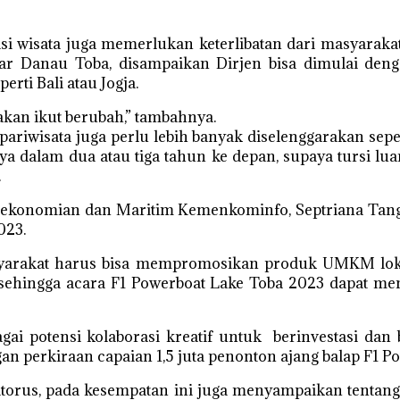
inasi wisata juga memerlukan keterlibatan dari masyar
tar Danau Toba, disampaikan Dirjen bisa dimulai den
erti Bali atau Jogja.
 akan ikut berubah,” tambahnya.
pariwisata juga perlu lebih banyak diselenggarakan sep
alam dua atau tiga tahun ke depan, supaya tursi lua
.
Perekonomian dan Maritim Kemenkominfo, Septriana T
023.
yarakat harus bisa mempromosikan produk UMKM lokal
 sehingga acara F1 Powerboat Lake Toba 2023 dapat m
gai potensi kolaborasi kreatif untuk berinvestasi d
an perkiraan capaian 1,5 juta penonton ajang balap F1 
Sitorus, pada kesempatan ini juga menyampaikan tentan