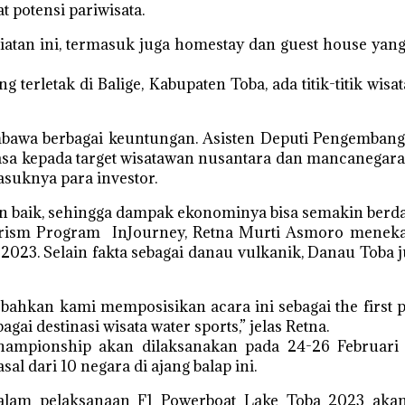
potensi pariwisata.
iatan ini, termasuk juga homestay dan guest house ya
g terletak di Balige, Kabupaten Toba, ada titik-titik wi
mbawa berbagai keuntungan. Asisten Deputi Pengemban
iasa kepada target wisatawan nusantara dan mancanega
uknya para investor.
gan baik, sehingga dampak ekonominya bisa semakin berd
rism Program InJourney, Retna Murti Asmoro menekan
 2023. Selain fakta sebagai danau vulkanik, Danau Tob
bahkan kami memposisikan acara ini sebagai the first 
ai destinasi wisata water sports,” jelas Retna.
hampionship akan dilaksanakan pada 24-26 Februari 
l dari 10 negara di ajang balap ini.
lam pelaksanaan F1 Powerboat Lake Toba 2023 akan