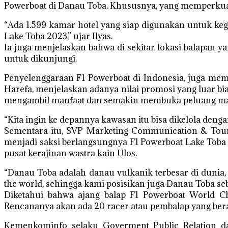
Powerboat di Danau Toba. Khususnya, yang memperkuat 
“Ada 1.599 kamar hotel yang siap digunakan untuk keg
Lake Toba 2023,” ujar Ilyas.
Ia juga menjelaskan bahwa di sekitar lokasi balapan yan
untuk dikunjungi.
Penyelenggaraan F1 Powerboat di Indonesia, juga me
Harefa, menjelaskan adanya nilai promosi yang luar b
mengambil manfaat dan semakin membuka peluang mas
“Kita ingin ke depannya kawasan itu bisa dikelola den
Sementara itu, SVP Marketing Communication & Tou
menjadi saksi berlangsungnya F1 Powerboat Lake Toba
pusat kerajinan wastra kain Ulos.
“Danau Toba adalah danau vulkanik terbesar di dunia, 
the world, sehingga kami posisikan juga Danau Toba sebag
Diketahui bahwa ajang balap F1 Powerboat World C
Rencananya akan ada 20 racer atau pembalap yang berasa
Kemenkominfo selaku Goverment Public Relation da